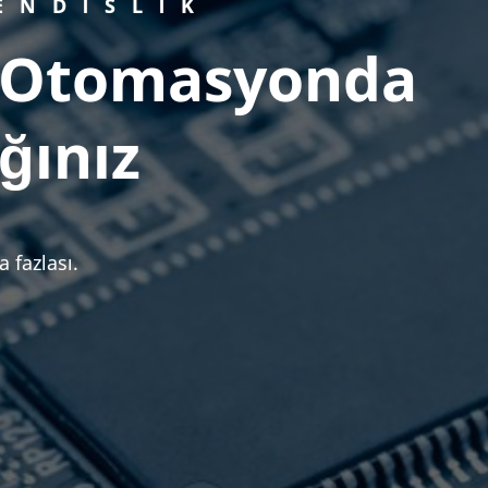
ENDISLIK
l Otomasyonda
ğınız
 fazlası.